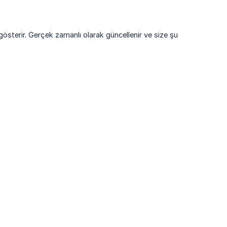
sterir. Gerçek zamanlı olarak güncellenir ve size şu