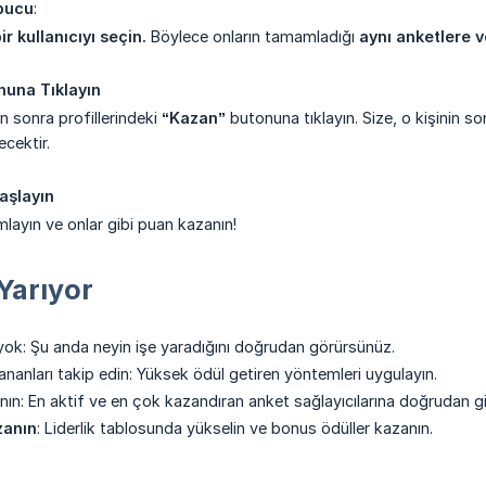
İpucu
:
r kullanıcıyı seçin.
Böylece onların tamamladığı
aynı anketlere v
nuna Tıklayın
en sonra profillerindeki
“Kazan”
butonuna tıklayın. Size, o kişinin 
ecektir.
şlayın
layın ve onlar gibi puan kazanın!
Yarıyor
ok: Şu anda neyin işe yaradığını doğrudan görürsünüz.
nanları takip edin: Yüksek ödül getiren yöntemleri uygulayın.
n: En aktif ve en çok kazandıran anket sağlayıcılarına doğrudan gi
zanın
: Liderlik tablosunda yükselin ve bonus ödüller kazanın.