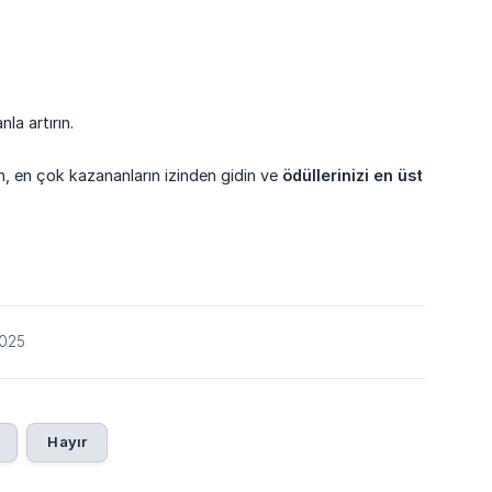
la artırın.
n, en çok kazananların izinden gidin ve
ödüllerinizi en üst 
2025
Hayır