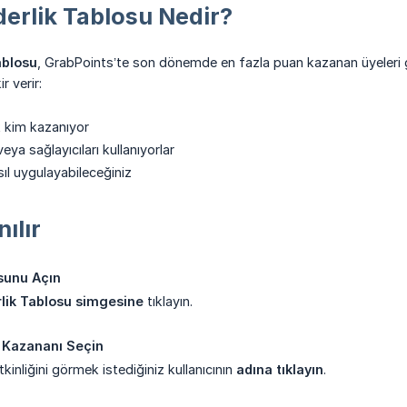
iderlik Tablosu Nedir?
ablosu
, GrabPoints’te son dönemde en fazla puan kazanan üyeleri gö
r verir:
 kim kazanıyor
eya sağlayıcıları kullanıyorlar
sıl uygulayabileceğiniz
nılır
osunu Açın
rlik Tablosu simgesine
tıklayın.
 Kazananı Seçin
tkinliğini görmek istediğiniz kullanıcının
adına tıklayın
.