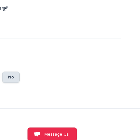
चुनें!
No
Message Us