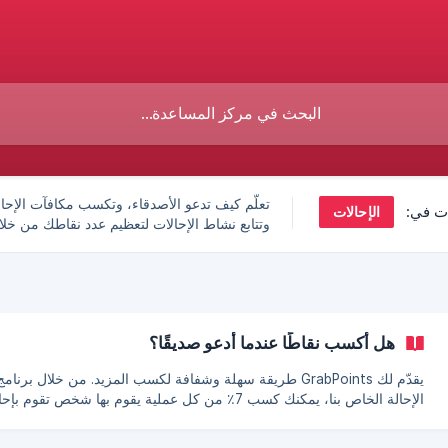
تعلّم كيف تدعو الأصدقاء، وتكسب مكافآت الإحال
الإحالات
ت في:
وتتابع نشاط الإحالات لتعظيم عدد نقاطك من خلا
مشاركة رابط الإحالة الفريد الخاص بك.
هل أكسب نقاطًا عندما أدعو صديقًا؟
يقدّم لك GrabPoints طريقة سهلة وشفافة لكسب المزيد. من خلال برنامج
الإحالة الخاص بنا، يمكنك كسب 7٪ من كل عملية يقوم بها شخص تقوم بإح
إلى المنصة. إنها بسيطة ومجزية! إليك كيفية عمله: احصل على رابط الإحالة
الخاص بك: للحصول على رابط الإحالة الفريد الخاص بك، انتقل إلى قائمة