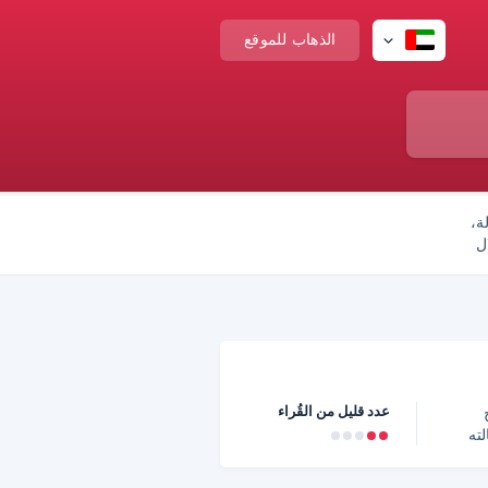
الذهاب للموقع
ة،
ل
عدد قليل من القُراء
الته