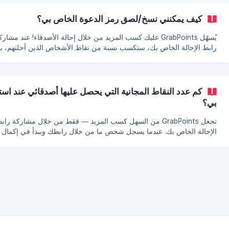
الهامبرغر (☰) في حسابك. ضمن قسم الإحالات، ستجد رابطك الحصري الذي 
جميع أنشطة الأشخاص الذين قمت بإحالتهم. شارك رابطك: شارك رابط الإحا
كيف يمكنني نسخ/لصق رمز الدعوة الخاص بي؟
الخاص بك مع الأصدق
يُسهّل GrabPoints عليك كسب المزيد من خلال إحالة الأصدقاء! عند مشار
رابط الإحالة الخاص بك، ستكسب نسبة من نقاط الأشخاص الذين أحلتهم، بنا
على مستواك الحالي. بالإضافة إلى ذلك، سيحصل أصد
مجانية بمجرد التسجيل (فقط عليهم ملء بياناتهم الديموغرافية). إليك كيفية
الحصول على رابط
الحصول على رابط الإحالة الخاص بك: الوصول إ
كم عدد النقاط المجانية التي يحصل عليها أصدقائي عند اس
القائمة (☰) في الزاوية اليمنى العليا من لوحة التحكم الخا
بي؟
تجعل GrabPoints من السهل كسب المزيد — فقط من خلال مشاركة راب
الإحالة الخاص بك. عندما يسجل شخص ما من خلال رابطك ويبدأ في إكمال
توجد أي خصومات لأي طرف. يحتفظ الأشخاص الذين تُحيلهم بجميع نقاطهم،
تحصل على مكافأة إضافية فوق ذلك. إنها صفقة رابحة للجميع. 
دعوة أكبر عدد ممكن من الأشخاص لا يوجد حد أقصى لعدد الأشخاص ا
إحالتهم. كلما دعوت مزيدًا من الأصدقاء أو المتابعين أو المعارف،