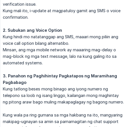
verification issue.
Kung mali ito, i-update at magpatuloy gamit ang SMS o voice
confirmation.
2. Subukan ang Voice Option
Kung hindi mo natatanggap ang SMS, maaari mong piliin ang
voice call option bilang alternatibo.
Minsan, ang mga mobile network ay maaaring mag-delay o
mag-block ng mga text message, lalo na kung galing ito sa
automated systems.
3. Panahon ng Paghihintay Pagkatapos ng Maramihang 
Pagbabago
Kung tatlong beses mong binago ang iyong numero ng
telepono sa loob ng isang linggo, kailangan mong maghintay
ng pitong araw bago muling makapaglagay ng bagong numero.
Kung wala pa ring gumana sa mga hakbang na ito, mangyaring
makipag-ugnayan sa amin sa pamamagitan ng chat support