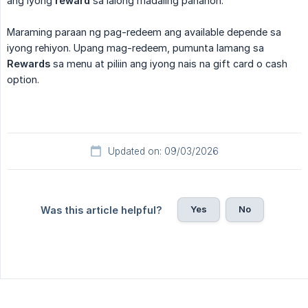
ang iyong
reward
sa lalong madaling panahon.
Maraming paraan ng pag-redeem ang available depende sa
iyong rehiyon. Upang mag-redeem, pumunta lamang sa
Rewards
sa menu at piliin ang iyong nais na gift card o cash
option.
Updated on: 09/03/2026
Yes
No
Was this article helpful?