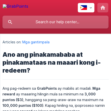
Articles on:
Mga gantimpala
Ano ang pinakamababa at
pinakamataas na maaari kong i-
redeem?
Ang pag-redeem sa
GrabPoints
ay mabilis at madali.
Mga 
reward
ay maaaring hilingin mula sa minimum na
3,000 
puntos ($3)
, hanggang sa pang-araw-araw na maximum na
100,000 puntos ($100)
. Kapag hiniling na, ipoproseso namin